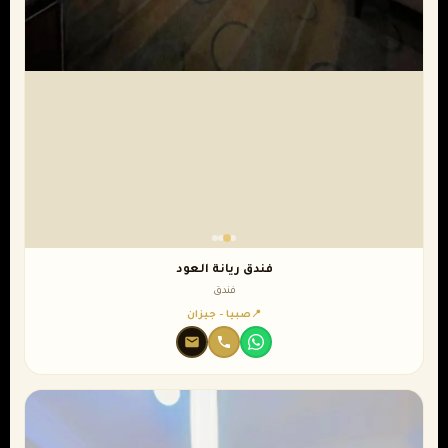
فندق ريانة العود
فندق
صبيا - جيزان