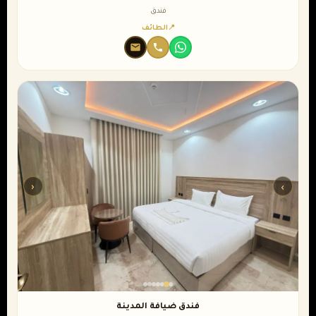
فندق
الطائف
‹
›
فندق ضيافة المدينة