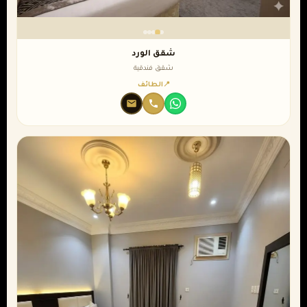
شقق الورد
شقق فندقية
الطائف