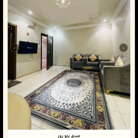
‹
›
فندق يلو روز