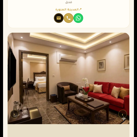
فندق
المدينة المنورة
‹
›