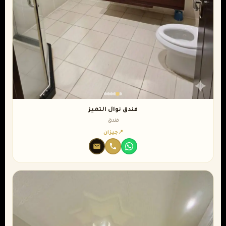
فندق نوال التميز
فندق
جيزان