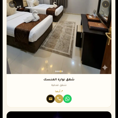
‹
›
شقق نوارة المنسك
شقق فندقية
أبها