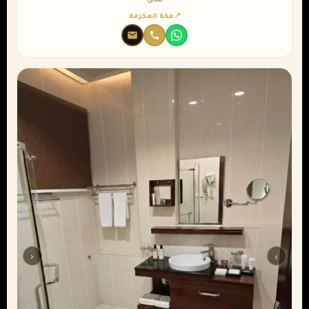
فندق
مكة المكرمة
‹
›