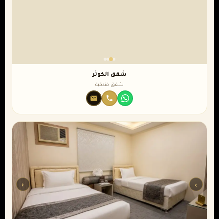
شقق الكوثر
شقق فندقية
‹
›