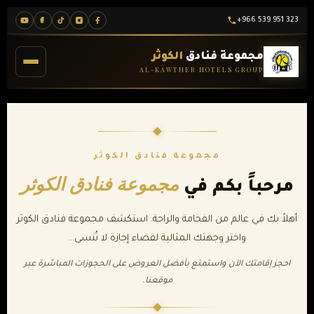
Ski
+966 539 951 323
t
conten
مجموعة فنادق
الكوثر
AL-KAWTHER HOTELS GROUP
مجموعة فنادق الكوثر
مجموعة فنادق الكوثر
مرحباً بكم في
أهلاً بك في عالم من الفخامة والراحة. استكشف مجموعة فنادق الكوثر
واختر وجهتك المثالية لقضاء إجازة لا تُنسى...
احجز إقامتك الآن واستمتع بأفضل العروض على الحجوزات المباشرة عبر
موقعنا.