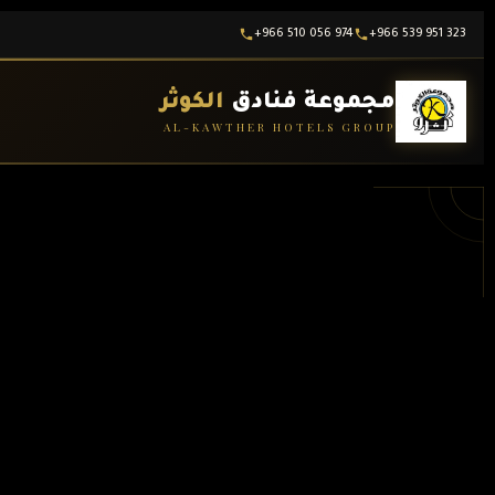
Ski
+966 510 056 974
+966 539 951 323
t
conten
مجموعة فنادق
الكوثر
AL-KAWTHER HOTELS GROUP